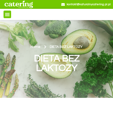
kontakt@naturalnycatering.pl.pl
Home
DIETA BEZ LAKTOZY
DIETA BEZ
LAKTOZY