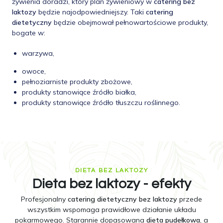
żywienia doradzi, który plan żywieniowy w
catering bez
laktozy
będzie najodpowiedniejszy. Taki
catering
dietetyczny
będzie obejmował pełnowartościowe produkty,
bogate w:
warzywa,
owoce,
pełnoziarniste produkty zbożowe,
produkty stanowiące źródło białka,
produkty stanowiące źródło tłuszczu roślinnego.
DIETA BEZ LAKTOZY
Dieta bez laktozy - efekty
Profesjonalny
catering dietetyczny bez laktozy
przede
wszystkim wspomaga prawidłowe działanie układu
pokarmowego. Starannie dopasowana
dieta pudełkowa
, a