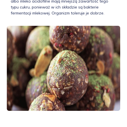
albo mleko acidofilne mają mniejszą zawartość tego
typu cukru, ponieważ w ich składzie są bakterie
fermentacji mlekowej. Organizm toleruje je dobrze.