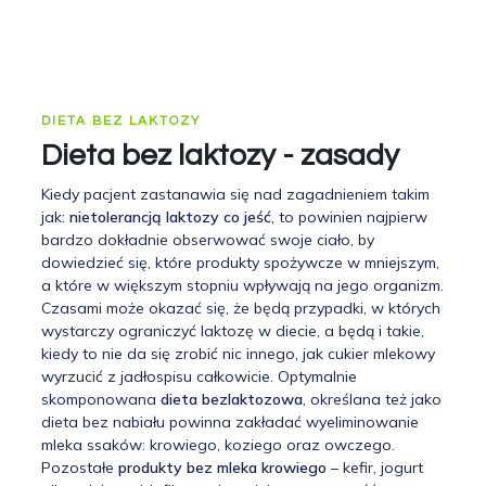
DIETA BEZ LAKTOZY
Dieta bez laktozy - zasady
Kiedy pacjent zastanawia się nad zagadnieniem takim
jak:
nietolerancją laktozy co jeść
, to powinien najpierw
bardzo dokładnie obserwować swoje ciało, by
dowiedzieć się, które produkty spożywcze w mniejszym,
a które w większym stopniu wpływają na jego organizm.
Czasami może okazać się, że będą przypadki, w których
wystarczy ograniczyć laktozę w diecie, a będą i takie,
kiedy to nie da się zrobić nic innego, jak cukier mlekowy
wyrzucić z jadłospisu całkowicie. Optymalnie
skomponowana
dieta bezlaktozowa
, określana też jako
dieta bez nabiału powinna zakładać wyeliminowanie
mleka ssaków: krowiego, koziego oraz owczego.
Pozostałe
produkty bez mleka krowiego
– kefir, jogurt