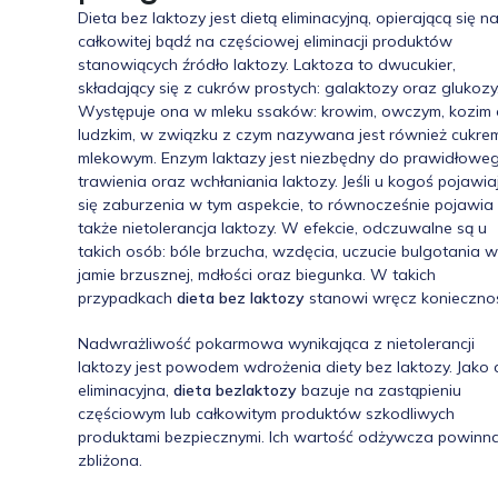
Dieta bez laktozy jest dietą eliminacyjną, opierającą się n
całkowitej bądź na częściowej eliminacji produktów
stanowiących źródło laktozy. Laktoza to dwucukier,
składający się z cukrów prostych: galaktozy oraz glukozy
Występuje ona w mleku ssaków: krowim, owczym, kozim 
ludzkim, w związku z czym nazywana jest również cukre
mlekowym. Enzym laktazy jest niezbędny do prawidłowe
trawienia oraz wchłaniania laktozy. Jeśli u kogoś pojawia
się zaburzenia w tym aspekcie, to równocześnie pojawia 
także nietolerancja laktozy. W efekcie, odczuwalne są u
takich osób: bóle brzucha, wzdęcia, uczucie bulgotania w
jamie brzusznej, mdłości oraz biegunka. W takich
przypadkach
dieta bez laktozy
stanowi wręcz konieczno
Nadwrażliwość pokarmowa wynikająca z nietolerancji
laktozy jest powodem wdrożenia diety bez laktozy. Jako 
eliminacyjna,
dieta bezlaktozy
bazuje na zastąpieniu
częściowym lub całkowitym produktów szkodliwych
produktami bezpiecznymi. Ich wartość odżywcza powinn
zbliżona.