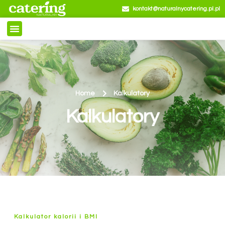
kontakt@naturalnycatering.pl.pl
Home
Kalkulatory
Kalkulatory
Kalkulator kalorii i BMI