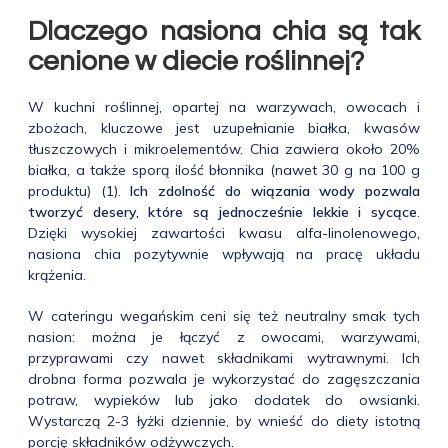
Dlaczego nasiona chia są tak
cenione w diecie roślinnej?
W kuchni roślinnej, opartej na warzywach, owocach i
zbożach, kluczowe jest uzupełnianie białka, kwasów
tłuszczowych i mikroelementów. Chia zawiera około 20%
białka, a także sporą ilość błonnika (nawet 30 g na 100 g
produktu) (1).
Ich zdolność do wiązania wody pozwala
tworzyć desery, które są jednocześnie lekkie i sycące
.
Dzięki wysokiej zawartości kwasu alfa-linolenowego,
nasiona chia pozytywnie wpływają na pracę układu
krążenia.
W cateringu wegańskim ceni się też neutralny smak tych
nasion: można je łączyć z owocami, warzywami,
przyprawami czy nawet składnikami wytrawnymi. Ich
drobna forma pozwala je wykorzystać do zagęszczania
potraw, wypieków lub jako dodatek do owsianki.
Wystarczą 2-3 łyżki dziennie, by wnieść do diety istotną
porcję składników odżywczych.