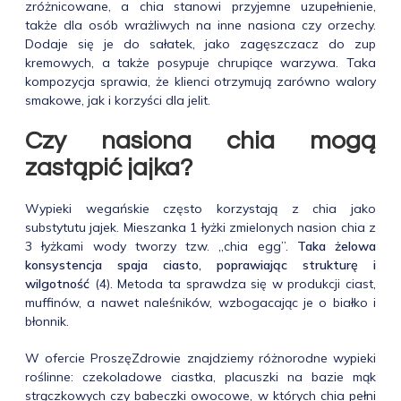
zróżnicowane, a chia stanowi przyjemne uzupełnienie,
także dla osób wrażliwych na inne nasiona czy orzechy.
Dodaje się je do sałatek, jako zagęszczacz do zup
kremowych, a także posypuje chrupiące warzywa. Taka
kompozycja sprawia, że klienci otrzymują zarówno walory
smakowe, jak i korzyści dla jelit.
Czy nasiona chia mogą
zastąpić jajka?
Wypieki wegańskie często korzystają z chia jako
substytutu jajek. Mieszanka 1 łyżki zmielonych nasion chia z
3 łyżkami wody tworzy tzw. „chia egg”.
Taka żelowa
konsystencja spaja ciasto, poprawiając strukturę i
wilgotność
(4). Metoda ta sprawdza się w produkcji ciast,
muffinów, a nawet naleśników, wzbogacając je o białko i
błonnik.
W ofercie ProszęZdrowie znajdziemy różnorodne wypieki
roślinne: czekoladowe ciastka, placuszki na bazie mąk
strączkowych czy babeczki owocowe, w których chia pełni