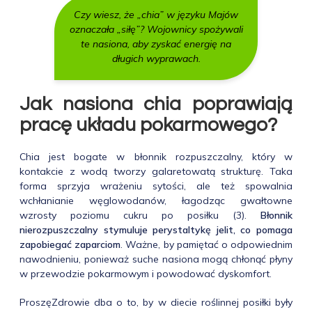
Czy wiesz, że „chia” w języku Majów
oznaczała „siłę”? Wojownicy spożywali
te nasiona, aby zyskać energię na
długich wyprawach.
Jak nasiona chia poprawiają
pracę układu pokarmowego?
Chia jest bogate w błonnik rozpuszczalny, który w
kontakcie z wodą tworzy galaretowatą strukturę. Taka
forma sprzyja wrażeniu sytości, ale też spowalnia
wchłanianie węglowodanów, łagodząc gwałtowne
wzrosty poziomu cukru po posiłku (3).
Błonnik
nierozpuszczalny stymuluje perystaltykę jelit, co pomaga
zapobiegać zaparciom
. Ważne, by pamiętać o odpowiednim
nawodnieniu, ponieważ suche nasiona mogą chłonąć płyny
w przewodzie pokarmowym i powodować dyskomfort.
ProszęZdrowie dba o to, by w diecie roślinnej posiłki były