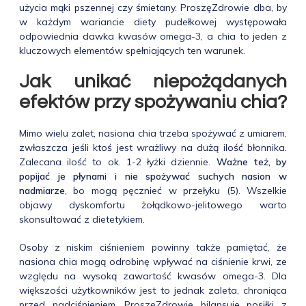
użycia mąki pszennej czy śmietany. ProszęZdrowie dba, by
w każdym wariancie diety pudełkowej występowała
odpowiednia dawka kwasów omega-3, a chia to jeden z
kluczowych elementów spełniających ten warunek.
Jak unikać niepożądanych
efektów przy spożywaniu chia?
Mimo wielu zalet, nasiona chia trzeba spożywać z umiarem,
zwłaszcza jeśli ktoś jest wrażliwy na dużą ilość błonnika.
Zalecana ilość to ok. 1-2 łyżki dziennie.
Ważne też, by
popijać je płynami i nie spożywać suchych nasion w
nadmiarze
, bo mogą pęcznieć w przełyku (5). Wszelkie
objawy dyskomfortu żołądkowo-jelitowego warto
skonsultować z dietetykiem.
Osoby z niskim ciśnieniem powinny także pamiętać, że
nasiona chia mogą odrobinę wpływać na ciśnienie krwi, ze
względu na wysoką zawartość kwasów omega-3. Dla
większości użytkowników jest to jednak zaleta, chroniąca
przed nadciśnieniem. ProszęZdrowie bilansuje posiłki z