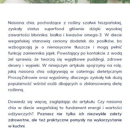
Nasiona chia, pochodzące z rośliny szałwii hiszpańskiej,
zyskały status superfood głównie dzięki wysokiej
zawartości błonnika, białka i kwasów omega-3. W diecie
wegańskiej stanowią ceniony dodatek do posiłków, bo
wzbogacają je o nienasycone tłuszcze i mogą pełnić
funkcję zamiennika jajek. Powstający po kontakcie z wodą
żel sprawia, że tworzą się wyjątkowe puddingi, zdrowe
desery i wypieki. W niniejszym artykule spojrzymy na rolę,
jaką nasiona chia odgrywają w cateringu dietetycznym
ProszęZdrowie oraz wyjaśnimy, dlaczego zyskały tak dużą
popularność wśród osób dbających o zbilansowaną dietę
roślinną.
Dowiedz się więcej, zaglądając do artykułu: Czy nasiona
chia w diecie wegańskiej to fundament energii i wartości
odżywczych?.
Poznasz nie tylko ich niezwykłe zalety
zdrowotne, ale też praktyczne pomysły na wykorzystanie
w kuchni
.