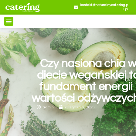
kontakt@naturalnycatering.p
l.pl
Czy nasiona chia 
diecie wegańskiej t
fundament energii 
wartości odżywczyc
admin
23 stycznia, 2025