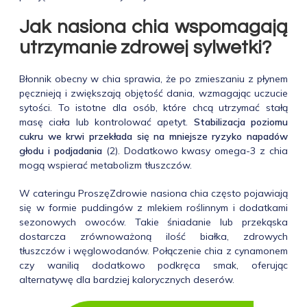
Jak nasiona chia wspomagają
utrzymanie zdrowej sylwetki?
Błonnik obecny w chia sprawia, że po zmieszaniu z płynem
pęcznieją i zwiększają objętość dania, wzmagając uczucie
sytości. To istotne dla osób, które chcą utrzymać stałą
masę ciała lub kontrolować apetyt.
Stabilizacja poziomu
cukru we krwi przekłada się na mniejsze ryzyko napadów
głodu i podjadania
(2). Dodatkowo kwasy omega-3 z chia
mogą wspierać metabolizm tłuszczów.
W cateringu ProszęZdrowie nasiona chia często pojawiają
się w formie puddingów z mlekiem roślinnym i dodatkami
sezonowych owoców. Takie śniadanie lub przekąska
dostarcza zrównoważoną ilość białka, zdrowych
tłuszczów i węglowodanów. Połączenie chia z cynamonem
czy wanilią dodatkowo podkręca smak, oferując
alternatywę dla bardziej kalorycznych deserów.