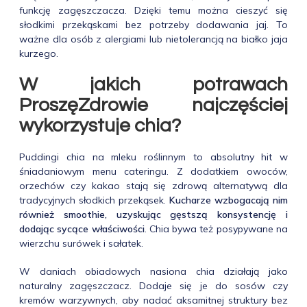
funkcję zagęszczacza. Dzięki temu można cieszyć się
słodkimi przekąskami bez potrzeby dodawania jaj. To
ważne dla osób z alergiami lub nietolerancją na białko jaja
kurzego.
W jakich potrawach
ProszęZdrowie najczęściej
wykorzystuje chia?
Puddingi chia na mleku roślinnym to absolutny hit w
śniadaniowym menu cateringu. Z dodatkiem owoców,
orzechów czy kakao stają się zdrową alternatywą dla
tradycyjnych słodkich przekąsek.
Kucharze wzbogacają nim
również smoothie, uzyskując gęstszą konsystencję i
dodając sycące właściwości
. Chia bywa też posypywane na
wierzchu surówek i sałatek.
W daniach obiadowych nasiona chia działają jako
naturalny zagęszczacz. Dodaje się je do sosów czy
kremów warzywnych, aby nadać aksamitnej struktury bez