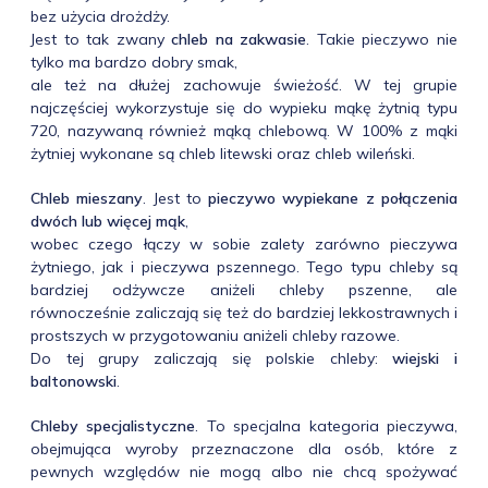
bez użycia drożdży.
Jest to tak zwany
chleb na zakwasie
. Takie pieczywo nie
tylko ma bardzo dobry smak,
ale też na dłużej zachowuje świeżość. W tej grupie
najczęściej wykorzystuje się do wypieku mąkę żytnią typu
720, nazywaną również mąką chlebową. W 100% z mąki
żytniej wykonane są chleb litewski oraz chleb wileński.
Chleb mieszany
. Jest to
pieczywo wypiekane z połączenia
dwóch lub więcej mąk
,
wobec czego łączy w sobie zalety zarówno pieczywa
żytniego, jak i pieczywa pszennego. Tego typu chleby są
bardziej odżywcze aniżeli chleby pszenne, ale
równocześnie zaliczają się też do bardziej lekkostrawnych i
prostszych w przygotowaniu aniżeli chleby razowe.
Do tej grupy zaliczają się polskie chleby:
wiejski i
baltonowski
.
Chleby specjalistyczne
. To specjalna kategoria pieczywa,
obejmująca wyroby przeznaczone dla osób, które z
pewnych względów nie mogą albo nie chcą spożywać