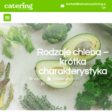
kontakt@naturalnycatering.p
l.pl
Rodzaje chleba –
krótka
charakterystyka
admin
15 listopada, 2023
No Comments