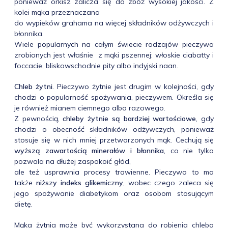
ponieważ orkisz zalicza się do zbóż wysokiej jakości. Z
kolei mąka przeznaczana
do wypieków grahama na więcej składników odżywczych i
błonnika.
Wiele popularnych na całym świecie rodzajów pieczywa
zrobionych jest właśnie z mąki pszennej: włoskie ciabatty i
foccacie, bliskowschodnie pity albo indyjski naan.
Chleb żytni
. Pieczywo żytnie jest drugim w kolejności, gdy
chodzi o popularność spożywania, pieczywem. Określa się
je również mianem ciemnego albo razowego.
Z pewnością,
chleby żytnie są bardziej wartościowe
, gdy
chodzi o obecność składników odżywczych, ponieważ
stosuje się w nich mniej przetworzonych mąk. Cechują się
wyższą zawartością minerałów i błonnika
, co nie tylko
pozwala na dłużej zaspokoić głód,
ale też usprawnia procesy trawienne. Pieczywo to ma
także
niższy indeks glikemiczny
, wobec czego zaleca się
jego spożywanie diabetykom oraz osobom stosującym
dietę.
Mąka żytnia może być wykorzystana do robienia chleba