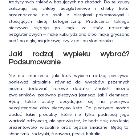
tradycyjnych chlebów bazujących na zbożach. Do tej grupy
zaliczają się
chleby bezglutenowe i chleby keto
,
przeznaczone dla osób z alergiami pokarmowymi i
stosujących dietę ketogeniczną. Producenci takiego
pieczywa sięgają po mąki ze zbóż naturalnie
bezglutenowych – mąkę kukurydzianą albo mąkę gryczaną
bądź po mąkę migdałową, czy z nasion słonecznika.
Jaki rodzaj wypieku wybrać?
Podsumowanie
Nie ma znaczenia, jaki ktoś wybiera rodzaj pieczywa,
ponieważ aktualnie również do wyrobów pszennych
można dodawać zdrowe dodatki. Znaleźć można
zwolenników zarówno pieczywa jasnego, jak i ciemnego.
Będą także osoby decydujące się na pieczywo
bezglutenowe albo pieczywo keto. Do pieczywa można
dodać takie produkty, które nie tylko podniosą jego
wartość odżywczą, ale sprawią też, że będzie się ono lepiej
prezentowało wizualnie oraz będzie smaczne. Będą to:
słonecznik, rodzynki, żurawina, pestki, bakalie,